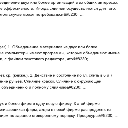
ъединение двух или более организаций в их общих интересах.
е эффективности. Иногда слияния осуществляются для того,
 этом случае может потребоваться&#8230; …
ger) 1. Объединение материалов из двух или более
ногие компьютеры имеют программы, которые объединяют имена
и, с файлом текстового редактора, что&#8230; …
 ср. (книжн.). 1. Действие и состояние по гл. слить в 6 и 7
ияние ручьев. Слияние красок. Слияние с окружающей
му объединению и полному слиянию&#8230; …
х и более фирм в одну новую фирму. К этой фирме
а сливающихся фирм; акции в новой фирме распределяются
фирм по заранее оговоренному порядку. Процедуры&#8230; …