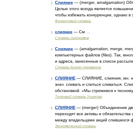
Слияние
— (merger, amalgamation) Об
2
Целью этого всегда является повышени
чтобы избежать конкуренции, однако в
Финансовый словарь
слияние
— См …
3
Словарь синонимов
Слияние
— (amalgamation, merge, mer
4
компьютерных файлов (files). Так, м
и адреса, занесенные в список рассылк
Словарь бизнес-терминов
СЛИЯНИЕ
— СЛИЯНИЕ, слияния, мн. нет,
5
знач. сливать и слиться сливаться. Сл
обстановкой. «Мы стремимся к тесно
Толковый словарь Ушакова
СЛИЯНИЕ
— (merger) Объединение дву
6
переходят все активы и обязательств
между владельцами акций слившихся 
Экономический словарь