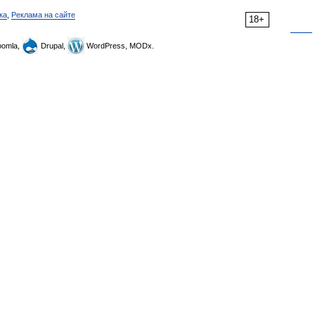
ка
,
Реклама на сайте
18+
omla,
Drupal,
WordPress, MODx.