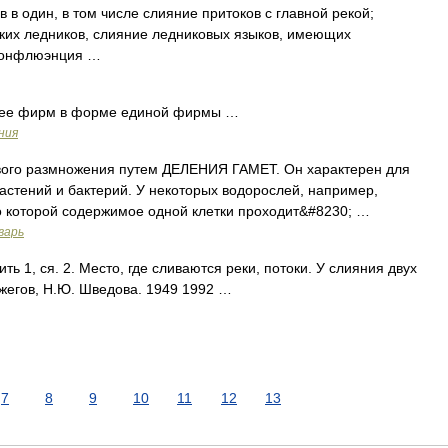
в один, в том числе слияние притоков с главной рекой;
ьких ледников, слияние ледниковых языков, имеющих
 конфлюэнция …
лее фирм в форме единой фирмы …
ния
го размножения путем ДЕЛЕНИЯ ГАМЕТ. Он характерен для
астений и бактерий. У некоторых водорослей, например,
о которой содержимое одной клетки проходит&#8230; …
варь
ть 1, ся. 2. Место, где сливаются реки, потоки. У слияния двух
Ожегов, Н.Ю. Шведова. 1949 1992 …
7
8
9
10
11
12
13