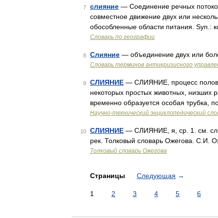
слияние
— Соединение речных потоков 
7
совместное движение двух или нескол
обособленные области питания. Syn.:
Словарь по географии
Слияние
— объединение двух или бо
8
Словарь терминов антикризисного управле
СЛИЯНИЕ
— СЛИЯНИЕ, процесс полово
9
некоторых простых животных, низших р
временно образуется особая трубка, п
Научно-технический энциклопедический сло
СЛИЯНИЕ
— СЛИЯНИЕ, я, ср. 1. см. сли
10
рек. Толковый словарь Ожегова. С.И. 
Толковый словарь Ожегова
Страницы
Следующая
→
1
2
3
4
5
6