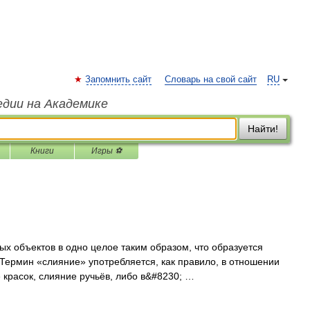
Запомнить сайт
Словарь на свой сайт
RU
едии на Академике
Найти!
Книги
Игры ⚽
х объектов в одно целое таким образом, что образуется
Термин «слияние» употребляется, как правило, в отношении
 красок, слияние ручьёв, либо в&#8230; …